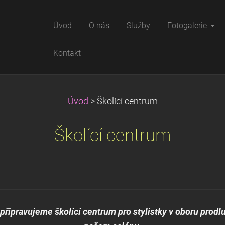
Úvod
O nás
Služby
Fotogalerie
Kontakt
Úvod
>
Školící centrum
Školící centrum
připravujeme školící centrum pro stylistky v oboru prodl