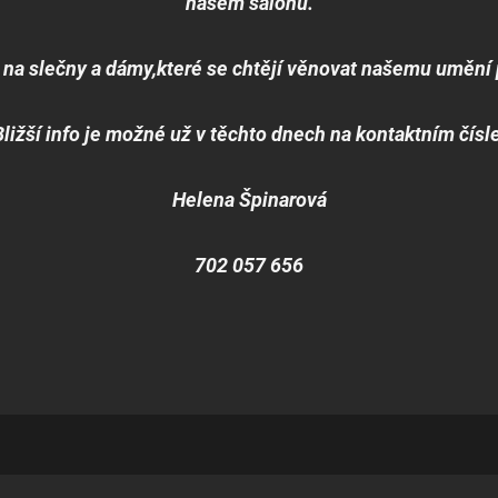
našem salónu.
 na slečny a dámy,které se chtějí věnovat našemu umění 
Bližší info je možné už v těchto dnech na kontaktním čísle
Helena Špinarová
702 057 656