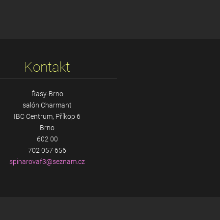
Kontakt
Řasy-Brno
salón Charmant
IBC Centrum, Příkop 6
Brno
602 00
702 057 656
spinarov
af3@sezn
am.cz