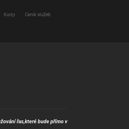
Kurzy
Ceník služeb
užování řas,které bude přímo v