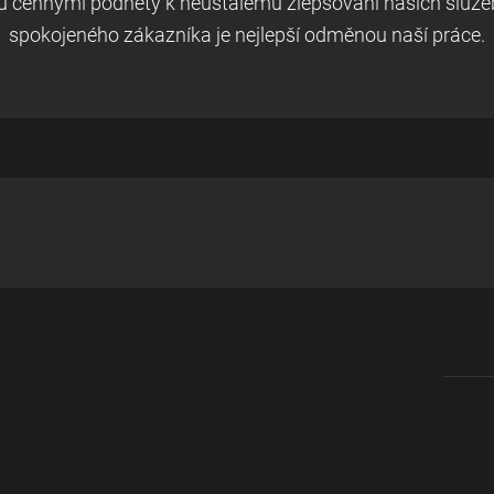
ou cennými podněty k neustálému zlepšování našich služeb
spokojeného zákazníka je nejlepší odměnou naší práce.