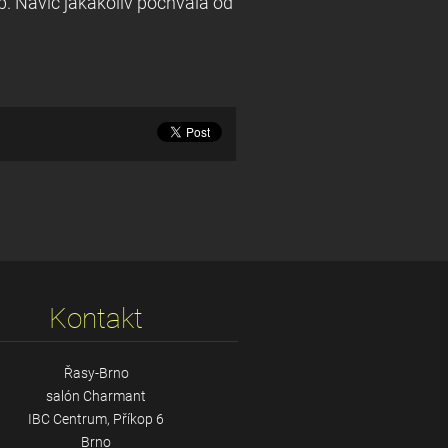
. Navíc jakákoliv pochvala od
Kontakt
Řasy-Brno
salón Charmant
IBC Centrum, Příkop 6
Brno