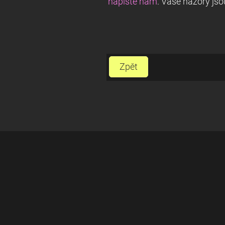
napište nám
. Vaše názory js
Zpět