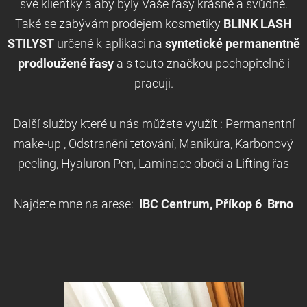
své klientky a aby byly Vaše řasy krásné a svůdné.
Také se zabývám prodejem kosmetiky
BLINK LASH
STILYST
určené k aplikaci na
syntetické
permanentně
prodloužené řasy
a s touto značkou pochopitelně i
pracuji.
Další služby které u nás můžete využít : Permanentní
make-up , Odstranění tetování, Manikúra, Karbonový
peeling, Hyaluron Pen, Laminace obočí a Lifting řas
Najdete mne na arese:
IBC Centrum, Příkop 6
Brno